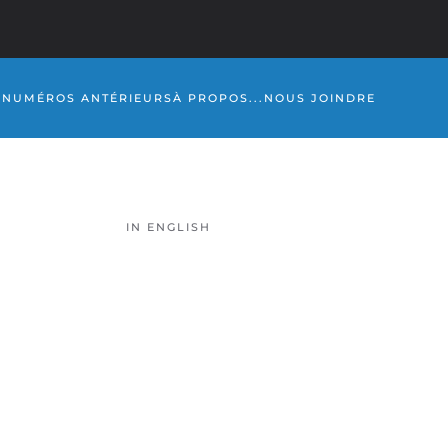
S
NUMÉROS ANTÉRIEURS
À PROPOS...
NOUS JOINDRE
IN ENGLISH