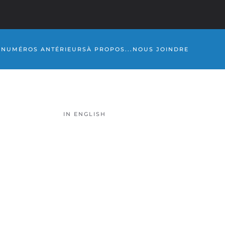
S
NUMÉROS ANTÉRIEURS
À PROPOS...
NOUS JOINDRE
IN ENGLISH