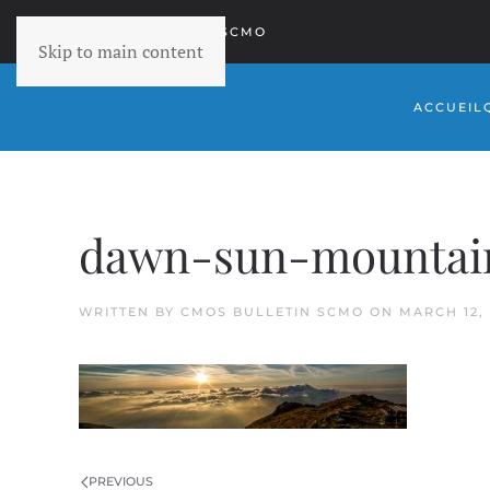
RETOURNER À SCMO
Skip to main content
ACCUEIL
dawn-sun-mountain
WRITTEN BY
CMOS BULLETIN SCMO
ON
MARCH 12, 
PREVIOUS