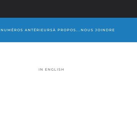
S
NUMÉROS ANTÉRIEURS
À PROPOS...
NOUS JOINDRE
IN ENGLISH