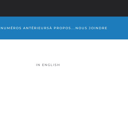
S
NUMÉROS ANTÉRIEURS
À PROPOS...
NOUS JOINDRE
IN ENGLISH